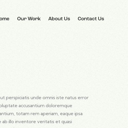
ome
Our Work
About Us
Contact Us
ut perspiciatis unde omnis iste natus error
voluptate accusantium doloremque
antium, totam rem aperiam, eaque ipsa
 ab illo inventore veritatis et quasi