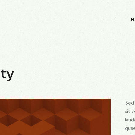
H
ity
Sed 
sit 
laud
quae